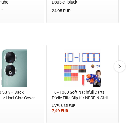
huhe
Double - black
La
UR
UV
24,95 EUR
39
0 5G 9H Back
10 - 1000 Soft Nachfüll Darts
Ho
tz Hart Glas Cover
Pfeile Elite Clip für NERF N-Strik...
Uhr
UVP: 8,35 EUR
6,
7,49 EUR