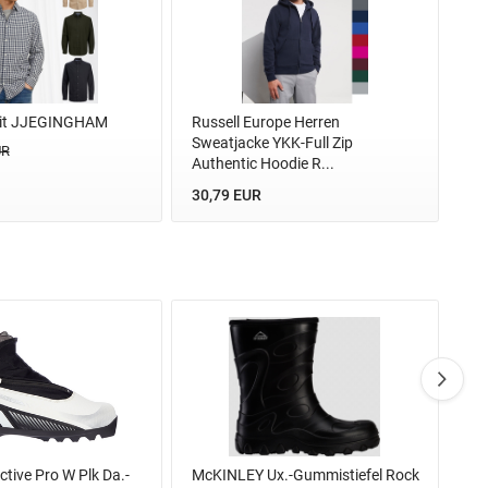
Fit JJEGINGHAM
Russell Europe Herren
Sweatjacke YKK-Full Zip
UR
Authentic Hoodie R...
30,79 EUR
tive Pro W Plk Da.-
McKINLEY Ux.-Gummistiefel Rock
Mc