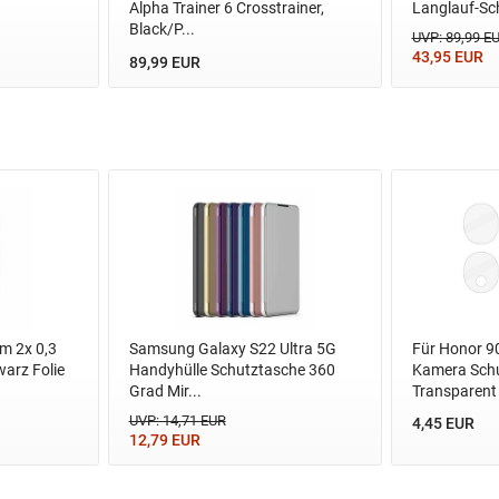
Alpha Trainer 6 Crosstrainer,
Langlauf-Sc
Black/P...
UVP: 89,99 E
43,95 EUR
89,99 EUR
m 2x 0,3
Samsung Galaxy S22 Ultra 5G
Für Honor 9
arz Folie
Handyhülle Schutztasche 360
Kamera Schu
Grad Mir...
Transparent
UVP: 14,71 EUR
4,45 EUR
12,79 EUR