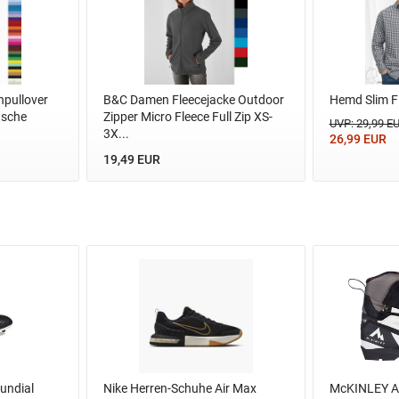
npullover
B&C Damen Fleecejacke Outdoor
Hemd Slim 
asche
Zipper Micro Fleece Full Zip XS-
UVP: 29,99 E
3X...
26,99 EUR
19,49 EUR
undial
Nike Herren-Schuhe Air Max
McKINLEY Ac