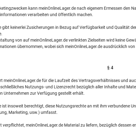
ketingzwecken kann meinOnlineLager.de nach eigenem Ermessen den Na
nformationen verarbeiten und öffentlich machen.
gibt keinerlei Zusicherungen in Bezug auf Verfügbarkeit und Qualität der
e.
taltung von auf meinOnlineLager.de verlinkten Zielseiten wird keine Gewähr
rmationen übernommen, wobei sich meinOnlineLager.de ausdrücklich von de
§ 4
 meinOnlineLager.de für die Laufzeit des Vertragsverhältnisses und auch
sschließliches Nutzungs- und Lizenzrecht bezüglich aller Inhalte und Ma
 Unternehmen zur Verfügung gestellt erhält.
 ist insoweit berechtigt, diese Nutzungsrechte an mit ihm verbundene U
ng, Marketing, usw.) umfasst.
ht verpflichtet, meinOnlineLager.de Material zu liefern, bezüglich dessen