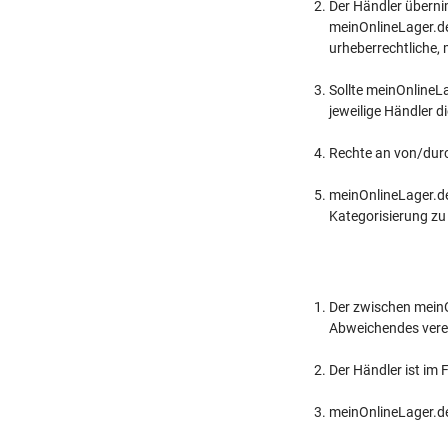
Der Händler überni
meinOnlineLager.de
urheberrechtliche,
Sollte meinOnlineL
jeweilige Händler d
Rechte an von/durch
meinOnlineLager.de 
Kategorisierung zu
Der zwischen meinO
Abweichendes verein
Der Händler ist im
meinOnlineLager.de