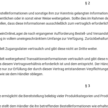
§ 2
stellinformationen und sonstige ihm zur Kenntnis gelangten Informatione
entlichen oder in sonst einer Weise weitergeben. Sollte dies im Rahmen der
ellen, dass diese Informationen ausschließlich zum vertraglich erforderl
 meinOnlineLager.de nach ergangener Aufforderung Bestell- und Versand
g in vollem uneingeschränktem Umfange zur Verfügung. Zurückbehaltun
lt Zugangsdaten vertraulich und gibt diese nicht an Dritte weiter.
lt weitergehend Transaktionsinformationen vertraulich und gibt diese nur 
 diesem Vertragsverhältnis erforderlich ist und dem entspricht. Der Händ
e nur zur Erfüllung der durch diesen Vertrag entstandenen Verpflichtun
wie sie dem Händler obliegen.
§ 3
ermöglicht die Bereitstellung beliebig vieler Produktkategorien und Prod
 stellt dem Händler die ihn betreffenden Bestellinformationen wie erhal