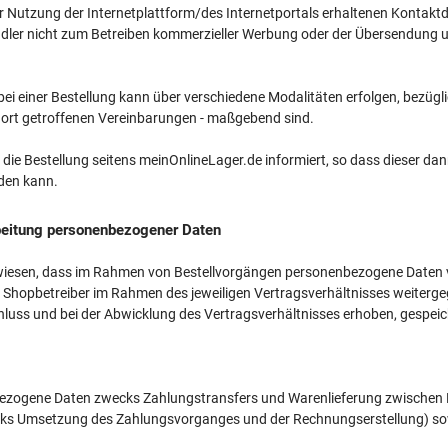
r Nutzung der Internetplattform/des Internetportals erhaltenen Kontak
dler nicht zum Betreiben kommerzieller Werbung oder der Übersendung 
ei einer Bestellung kann über verschiedene Modalitäten erfolgen, bezügli
 dort getroffenen Vereinbarungen - maßgebend sind.
 die Bestellung seitens meinOnlineLager.de informiert, so dass dieser 
den kann.
beitung personenbezogener Daten
wiesen, dass im Rahmen von Bestellvorgängen personenbezogene Daten vo
n Shopbetreiber im Rahmen des jeweiligen Vertragsverhältnisses weiter
uss und bei der Abwicklung des Vertragsverhältnisses erhoben, gespeich
zogene Daten zwecks Zahlungstransfers und Warenlieferung zwischen H
ks Umsetzung des Zahlungsvorganges und der Rechnungserstellung) sow