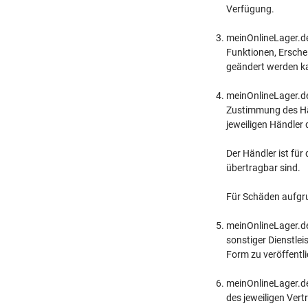
Verfügung.
meinOnlineLager.d
Funktionen, Erschei
geändert werden k
meinOnlineLager.de
Zustimmung des Hän
jeweiligen Händler
Der Händler ist fü
übertragbar sind.
Für Schäden aufgr
meinOnlineLager.de
sonstiger Dienstle
Form zu veröffentl
meinOnlineLager.de
des jeweiligen Vert