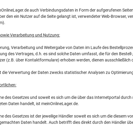
inOnlineLager.de auch Verbindungsdaten in Form der aufgerufenen Seite
ber den ein Nutzer auf die Seite gelangt ist, verwendeter Web-Browser, 
m).
sowie Verarbeitung und Nutzung:
erung, Verarbeitung und Weitergabe von Daten im Laufe des Bestellproz
ung des Vertrages, d.h. es sind solche Daten umfasst, die für den Bestel
zer (z.B. über Kontaktformulare) erhoben werden, dienen ausschließlich
gt die Verwertung der Daten zwecks statistischer Analysen zu Optimieru
ortlichen:
ne des Gesetzes und soweit es sich um die über das Internetportal durch
eten Daten handelt, ist meinOnlineLager.de.
ne des Gesetzes ist der jeweilige Händler soweit es sich um die diesem 
gemachten Daten handelt. Auch betrifft dies direkt durch den Händler übe