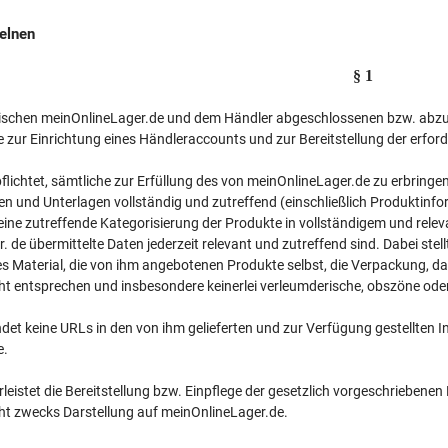
elnen
§ 1
chen meinOnlineLager.de und dem Händler abgeschlossenen bzw. abzusch
 zur Einrichtung eines Händleraccounts und zur Bereitstellung der erfor
pflichtet, sämtliche zur Erfüllung des von meinOnlineLager.de zu erbrin
n und Unterlagen vollständig und zutreffend (einschließlich Produktinfo
eine zutreffende Kategorisierung der Produkte in vollständigem und relev
 de übermittelte Daten jederzeit relevant und zutreffend sind. Dabei stel
es Material, die von ihm angebotenen Produkte selbst, die Verpackung, da
t entsprechen und insbesondere keinerlei verleumderische, obszöne oder
det keine URLs in den von ihm gelieferten und zur Verfügung gestellten I
e.
leistet die Bereitstellung bzw. Einpflege der gesetzlich vorgeschrieben
t zwecks Darstellung auf meinOnlineLager.de.