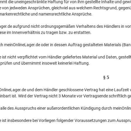
mmt die uneingeschränkte Haftung für von ihm gestellte Inhalte und gew
 von jedweden Ansprüchen, gleichviel aus welchem Rechtsgrund, gegenüber
 markenrechtliche und namensrechtliche Ansprüche.
ager.de aufgrund nicht ordnungsgemäßen Verhaltens des Händlers in vor
iese im Innenverhältnis zu tragen bzw. zu erstatten.
 meinOnlineLager.de oder in dessen Auftrag gestalteten Materials (Banne
ist nicht verpflichtet vom Händler geliefertes Material und Daten, geste
 prüfen und übernimmt insoweit keinerlei Haftung.
§ 5
nlineLager.de und dem Händler geschlossene Vertrag hat eine Laufzeit 
bart ist. Wird der Vertrag nicht 3 Monate vor Vertragsende schriftlich g
 Falle des Ausspruchs einer außerordentlichen Kündigung durch meinOnli
 ist insbesondere bei Vorliegen folgender Voraussetzungen zum Ausspru