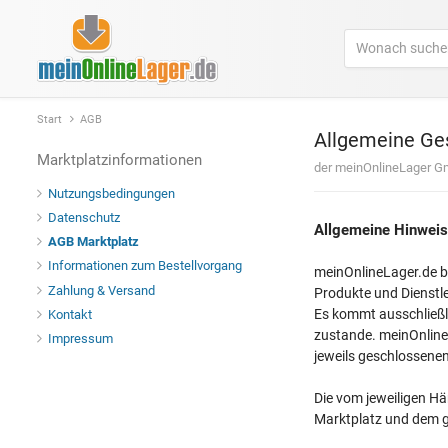
Start
AGB
Allgemeine Ge
Marktplatzinformationen
der meinOnlineLager G
Nutzungsbedingungen
Datenschutz
Allgemeine Hinweis
AGB Marktplatz
Informationen zum Bestellvorgang
meinOnlineLager.de be
Zahlung & Versand
Produkte und Dienstle
Es kommt ausschließl
Kontakt
zustande. meinOnlineL
Impressum
jeweils geschlossenen
Die vom jeweiligen H
Marktplatz und dem g