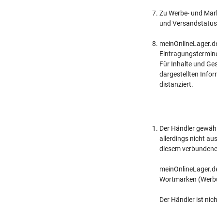
Zu Werbe- und Mar
und Versandstatusi
meinOnlineLager.de 
Eintragungstermin
Für Inhalte und Ges
dargestellten Info
distanziert.
Der Händler gewährt
allerdings nicht au
diesem verbundenen
meinOnlineLager.de
Wortmarken (Werbu
Der Händler ist nic