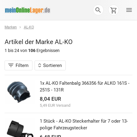
Marken
AL-KO
Artikel der Marke
AL-KO
1 bis 24 von
106
Ergebnissen
Filtern
Sortieren
1x AL-KO Faltenbalg 366356 für ALKO 161S -
251S - 131R
8,04 EUR
5,49 EUR Versand
1 Stück - AL-KO Steckerhalter für 7 oder 13-
polige Fahrzeugstecker
6,48 EUR