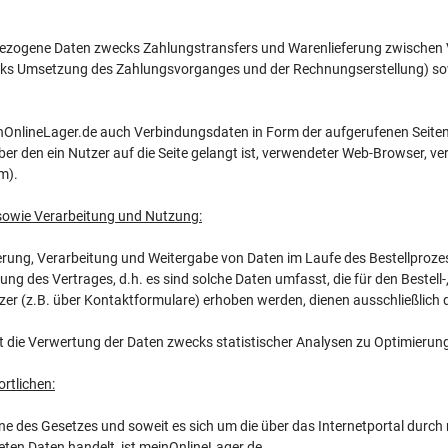
zogene Daten zwecks Zahlungstransfers und Warenlieferung zwischen V
ks Umsetzung des Zahlungsvorganges und der Rechnungserstellung) sow
inOnlineLager.de auch Verbindungsdaten in Form der aufgerufenen Seite
ber den ein Nutzer auf die Seite gelangt ist, verwendeter Web-Browser, 
m).
sowie Verarbeitung und Nutzung:
erung, Verarbeitung und Weitergabe von Daten im Laufe des Bestellproz
ung des Vertrages, d.h. es sind solche Daten umfasst, die für den Bestel
zer (z.B. über Kontaktformulare) erhoben werden, dienen ausschließlich
gt die Verwertung der Daten zwecks statistischer Analysen zu Optimieru
ortlichen:
ne des Gesetzes und soweit es sich um die über das Internetportal durch
eten Daten handelt, ist meinOnlineLager.de.