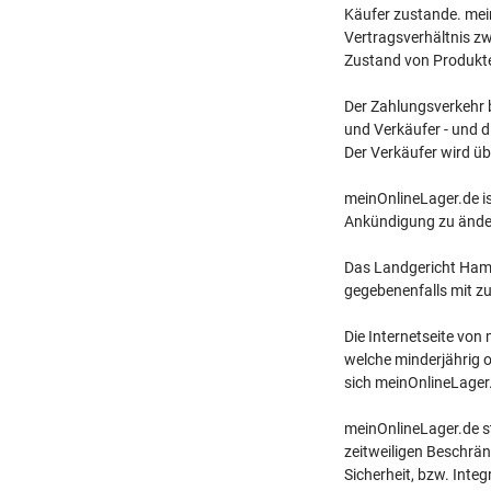
Käufer zustande. mein
Vertragsverhältnis z
Zustand von Produkte
Der Zahlungsverkehr b
und Verkäufer - und 
Der Verkäufer wird üb
meinOnlineLager.de is
Ankündigung zu ändern
Das Landgericht Hambu
gegebenenfalls mit zu
Die Internetseite von
welche minderjährig o
sich meinOnlineLager.
meinOnlineLager.de st
zeitweiligen Beschrän
Sicherheit, bzw. Inte