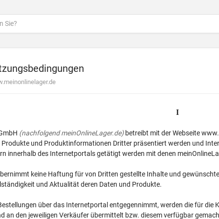
tzungsbedingungen
w.meinonlinelager.de
I
r GmbH
(nachfolgend meinOnlineLager.de)
betreibt mit der Webseite www
Produkte und Produktinformationen Dritter präsentiert werden und Interne
ern innerhalb des Internetportals getätigt werden mit denen meinOnlineL
ernimmt keine Haftung für von Dritten gestellte Inhalte und gewünschte
ollständigkeit und Aktualität deren Daten und Produkte.
 Bestellungen über das Internetportal entgegennimmt, werden die für d
 und an den jeweiligen Verkäufer übermittelt bzw. diesem verfügbar gem