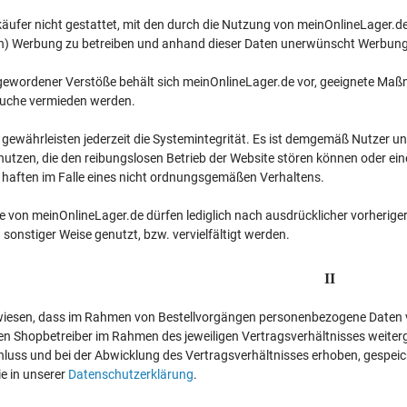
rkäufer nicht gestattet, mit den durch die Nutzung von meinOnlineLager.
n) Werbung zu betreiben und anhand dieser Daten unerwünscht Werbung
 gewordener Verstöße behält sich meinOnlineLager.de vor, geeignete Ma
äuche vermieden werden.
gewährleisten jederzeit die Systemintegrität. Es ist demgemäß Nutzer u
utzen, die den reibungslosen Betrieb der Website stören können oder ei
 haften im Falle eines nicht ordnungsgemäßen Verhaltens.
te von meinOnlineLager.de dürfen lediglich nach ausdrücklicher vorherige
n sonstiger Weise genutzt, bzw. vervielfältigt werden.
II
wiesen, dass im Rahmen von Bestellvorgängen personenbezogene Daten vo
nen Shopbetreiber im Rahmen des jeweiligen Vertragsverhältnisses weit
uss und bei der Abwicklung des Vertragsverhältnisses erhoben, gespeic
e in unserer
Datenschutzerklärung
.