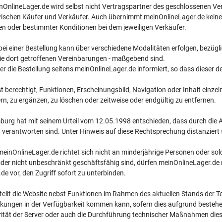
OnlineLager.de wird selbst nicht Vertragspartner des geschlossenen Ver
wischen Käufer und Verkäufer. Auch übernimmt meinOnlineLager.de keine
n oder bestimmter Konditionen bei dem jeweiligen Verkäufer.
ei einer Bestellung kann über verschiedene Modalitäten erfolgen, bezüglic
die dort getroffenen Vereinbarungen - maßgebend sind.
er die Bestellung seitens meinOnlineLager.de informiert, so dass dieser 
t berechtigt, Funktionen, Erscheinungsbild, Navigation oder Inhalt einzel
, zu ergänzen, zu löschen oder zeitweise oder endgültig zu entfernen.
rg hat mit seinem Urteil vom 12.05.1998 entschieden, dass durch die Au
 verantworten sind. Unter Hinweis auf diese Rechtsprechung distanziert 
 meinOnlineLager.de richtet sich nicht an minderjährige Personen oder so
der nicht unbeschränkt geschäftsfähig sind, dürfen meinOnlineLager.de n
de vor, den Zugriff sofort zu unterbinden.
ellt die Website nebst Funktionen im Rahmen des aktuellen Stands der T
kungen in der Verfügbarkeit kommen kann, sofern dies aufgrund bestehend
grität der Server oder auch die Durchführung technischer Maßnahmen dies