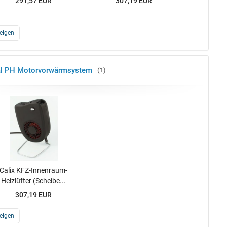
291,57 EUR
307,19 EUR
eigen
al PH Motorvorwärmsystem
1
Calix KFZ-Innenraum-
Heizlüfter (Scheibe...
307,19 EUR
eigen