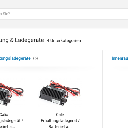
ung & Ladegeräte
4 Unterkategorien
ltungsladegeräte
Innenrau
6
Calix
Calix
gsladegerät /
Erhaltungsladegerät /
erie-La...
Batterie-La...