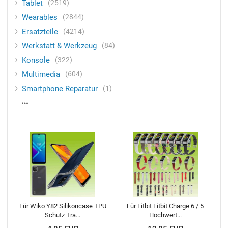
Tablet
2519
Wearables
2844
Ersatzteile
4214
Werkstatt & Werkzeug
84
Konsole
322
Multimedia
604
Smartphone Reparatur
1
Für Wiko Y82 Silikoncase TPU
Für Fitbit Fitbit Charge 6 / 5
Schutz Tra...
Hochwert...