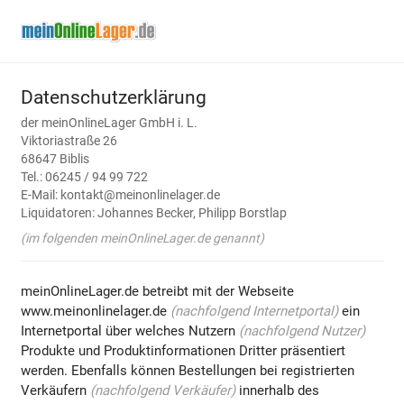
Datenschutzerklärung
der meinOnlineLager GmbH i. L.
Viktoriastraße 26
68647 Biblis
Tel.: 06245 / 94 99 722
E-Mail: kontakt@meinonlinelager.de
Liquidatoren: Johannes Becker, Philipp Borstlap
(im folgenden meinOnlineLager.de genannt)
meinOnlineLager.de betreibt mit der Webseite
www.meinonlinelager.de
(nachfolgend Internetportal)
ein
Internetportal über welches Nutzern
(nachfolgend Nutzer)
Produkte und Produktinformationen Dritter präsentiert
werden. Ebenfalls können Bestellungen bei registrierten
Verkäufern
(nachfolgend Verkäufer)
innerhalb des