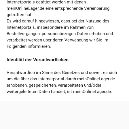
Internetportals getätigt werden mit denen
meinOnlineLager.de eine entsprechende Vereinbarung
getroffen hat.
Es wird darauf hingewiesen, dass bei der Nutzung des
Internetportals, insbesondere im Rahmen von
Bestellvorgängen, personenbezogen Daten erhoben und
verarbeitet werden über deren Verwendung wir Sie im
Folgenden informieren.
Identität der Verantwortlichen
Verantwortlich im Sinne des Gesetzes und soweit es sich
um die über das Internetportal durch meinOnlineLager.de
erhobenen, gespeicherten, verarbeiteten und/oder
weitergeleiteten Daten handelt, ist meinOnlineLager.de.
Verantwortlich im Sinne des Gesetzes ist der jeweilige
Verkäufer soweit es sich um die diesem von
meinOnlineLager.de zwecks Vertragserfüllung
weitergegebenen, bzw. sich zugänglich gemachten Daten