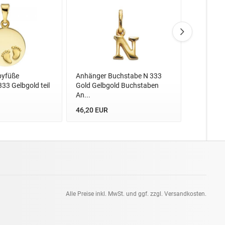
byfüße
Anhänger Buchstabe N 333
Anhänger
33 Gelbgold teil
Gold Gelbgold Buchstaben
Gelbgold 
An...
Anhä...
46,20 EUR
149,10 E
Alle Preise inkl. MwSt. und ggf. zzgl. Versandkosten.
pt: 0.13