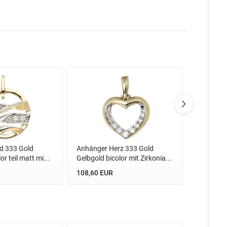
d 333 Gold
Anhänger Herz 333 Gold
Anhänger
r teil matt mi...
Gelbgold bicolor mit Zirkonia...
Gelbgold 
108,60 EUR
148,60 E