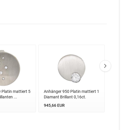
Platin mattiert 5
Anhänger 950 Platin mattiert 1
Anhänger 
lanten ...
Diamant Brillant 0,16ct.
Diamant Br
945,66 EUR
1.081,00