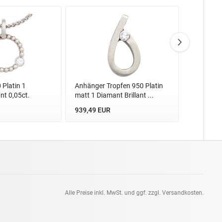
Platin 1
Anhänger Tropfen 950 Platin
Anhänger 
nt 0,05ct.
matt 1 Diamant Brillant ...
Diamant Br
939,49 EUR
912,09 E
Alle Preise inkl. MwSt. und ggf. zzgl. Versandkosten.
pt: 0.08