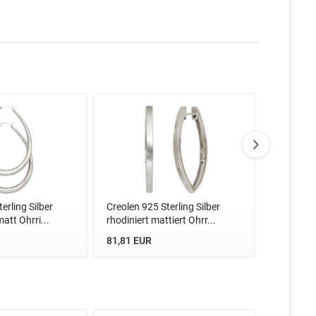
erling Silber
Creolen 925 Sterling Silber
Creolen 92
matt Ohrri...
rhodiniert mattiert Ohrr...
rhodiniert
81,81 EUR
90,24 EU