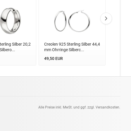
erling Silber 20,2
Creolen 925 Sterling Silber 44,4
Creolen 92
ilbero...
mm Ohrringe Silberc...
matt Ohrri
49,50 EUR
29,74 EU
Alle Preise inkl. MwSt. und ggf. zzgl. Versandkosten.
pt: 0.11