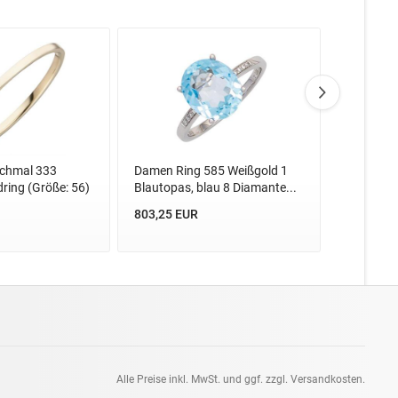
chmal 333
Damen Ring 585 Weißgold 1
Damen Ri
dring (Größe: 56)
Blautopas, blau 8 Diamante...
Amethyst l
803,25 EUR
184,77 E
Alle Preise inkl. MwSt. und ggf. zzgl. Versandkosten.