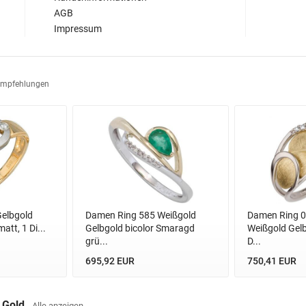
AGB
Impressum
Empfehlungen
elbgold
Damen Ring 585 Weißgold
Damen Ring 0
att, 1 Di...
Gelbgold bicolor Smaragd
Weißgold Gelb
grü...
D...
695,92 EUR
750,41 EUR
s Gold
Alle anzeigen