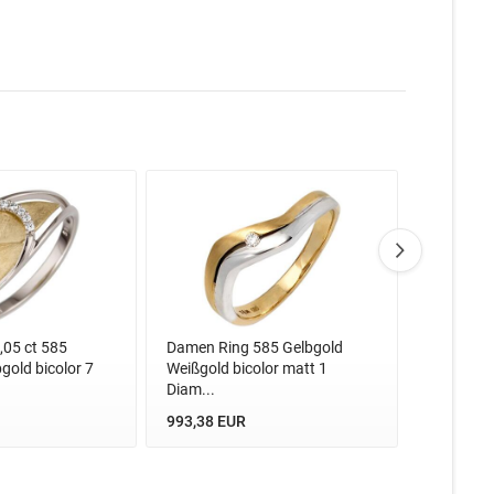
,05 ct 585
Damen Ring 585 Gelbgold
Damen Ri
gold bicolor 7
Weißgold bicolor matt 1
Weißgold b
Diam...
598,83 E
993,38 EUR