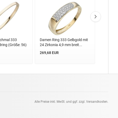
chmal 333
Damen Ring 333 Gelbgold mit
Damen Ri
dring (Größe: 56)
24 Zirkonia 4,9 mm breit...
Weißgold 
Amethyst 
269,68 EUR
285,70 E
Alle Preise inkl. MwSt. und ggf. zzgl. Versandkosten.
pt: 0.11