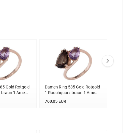
85 Gold Rotgold
Damen Ring 585 Gold Rotgold
Damen Ri
 braun 1 Ame...
1 Rauchquarz braun 1 Ame...
1 Rauchqu
760,05 EUR
760,05 E