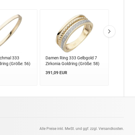
chmal 333
Damen Ring 333 Gelbgold 7
Damen Ri
dring (Größe: 56)
Zirkonia Goldring (Größe: 58)
Weißgold 
54)
391,09 EUR
403,14 E
Alle Preise inkl. MwSt. und ggf. zzgl. Versandkosten.