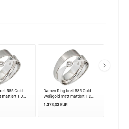
eit 585 Gold
Damen Ring breit 585 Gold
Damen Ri
mattiert 1 D...
Weißgold matt mattiert 1 D...
Weißgold 
1.373,33 EUR
918,26 E