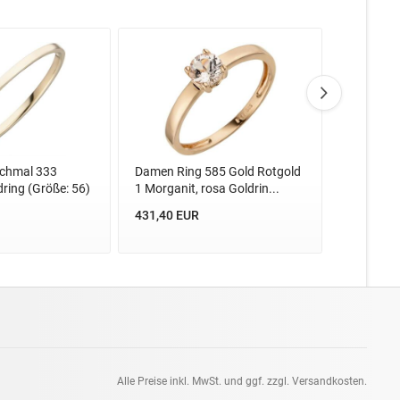
chmal 333
Damen Ring 585 Gold Rotgold
Damen Ri
dring (Größe: 56)
1 Morganit, rosa Goldrin...
20 Diaman
431,40 EUR
1.669,44
Alle Preise inkl. MwSt. und ggf. zzgl. Versandkosten.