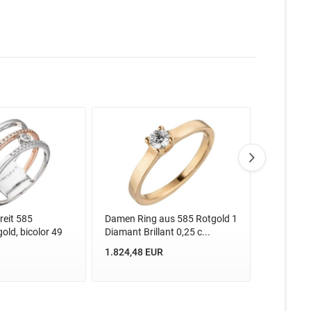
eit 585
Damen Ring aus 585 Rotgold 1
Damen Ri
old, bicolor 49
Diamant Brillant 0,25 c...
Diamant Br
1.824,48 EUR
1.824,48