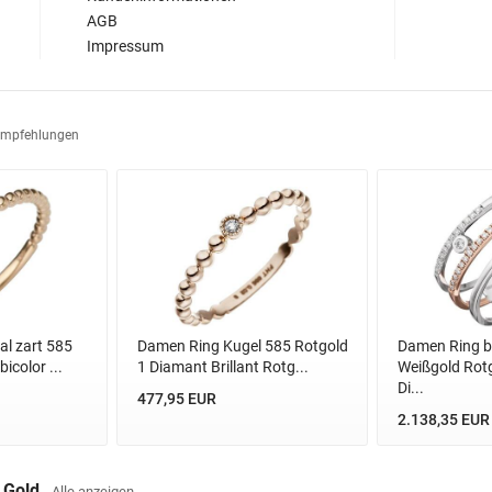
AGB
Impressum
Empfehlungen
l zart 585
Damen Ring Kugel 585 Rotgold
Damen Ring br
icolor ...
1 Diamant Brillant Rotg...
Weißgold Rotg
Di...
477,95 EUR
2.138,35 EUR
s Gold
Alle anzeigen