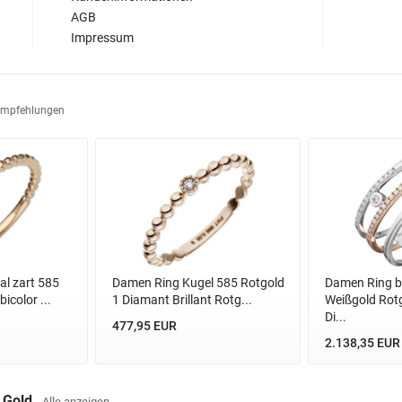
AGB
Impressum
Empfehlungen
l zart 585
Damen Ring Kugel 585 Rotgold
Damen Ring br
icolor ...
1 Diamant Brillant Rotg...
Weißgold Rotg
Di...
477,95 EUR
2.138,35 EUR
s Gold
Alle anzeigen