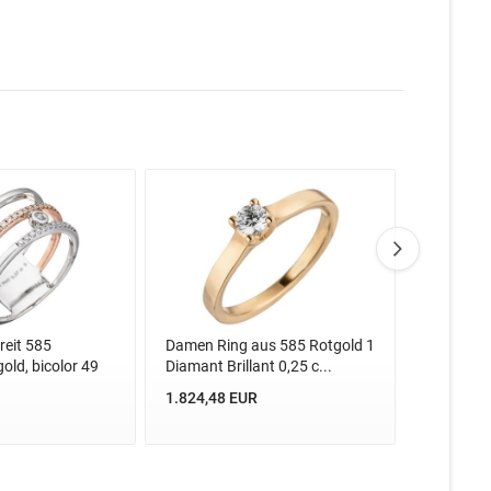
eit 585
Damen Ring aus 585 Rotgold 1
Damen Ri
old, bicolor 49
Diamant Brillant 0,25 c...
Diamant Br
1.824,48 EUR
1.824,48