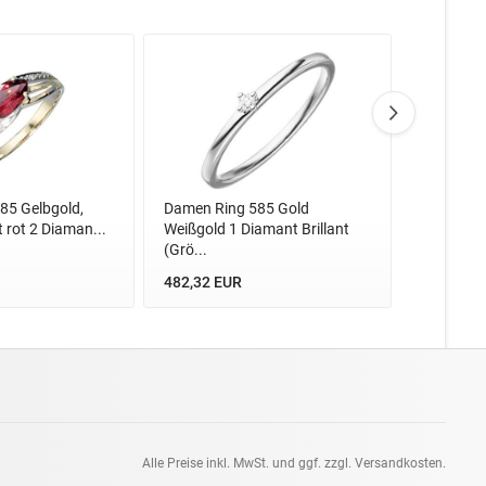
85 Gelbgold,
Damen Ring 585 Gold
Damen Ri
 rot 2 Diaman...
Weißgold 1 Diamant Brillant
1 Safir bl
(Grö...
1.382,07
482,32 EUR
Alle Preise inkl. MwSt. und ggf. zzgl. Versandkosten.