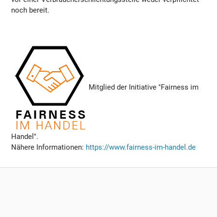
noch bereit.
Mitglied der Initiative "Fairness im
Handel".
Nähere Informationen:
https://www.fairness-im-handel.de
DEKODOR
Widerrufsbelehrung
/
AGB
/
Zahlung & Versand
/
Datenschutz
/
Hinweise zur Batterieentsorgung
/