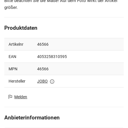
Bitte beachten Sie die Maße! Auf dem Foto wirkt der Artikel
größer.
Produktdaten
Artikelnr
46566
EAN
4053258310595
MPN
46566
Hersteller
JOBO
Melden
Anbieterinformationen