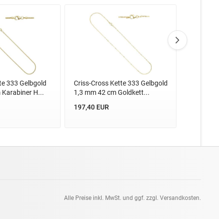
te 333 Gelbgold
Criss-Cross Kette 333 Gelbgold
Ankerkett
Karabiner H...
1,3 mm 42 cm Goldkett...
mm 42 cm 
197,40 EUR
371,83 E
Alle Preise inkl. MwSt. und ggf. zzgl. Versandkosten.
pt: 0.09