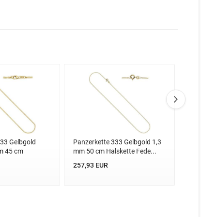
333 Gelbgold
Panzerkette 333 Gelbgold 1,3
Panzerket
m 45 cm
mm 50 cm Halskette Fede...
mm 38 cm 
257,93 EUR
287,08 E