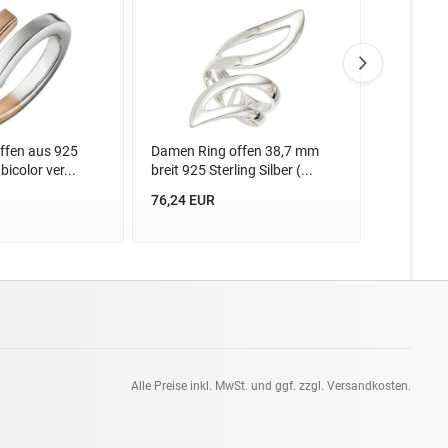
ffen aus 925
Damen Ring offen 38,7 mm
Damen Rin
bicolor ver...
breit 925 Sterling Silber (...
verschlun
Silber...
76,24 EUR
74,89 EU
Alle Preise inkl. MwSt. und ggf. zzgl. Versandkosten.
pt: 0.42