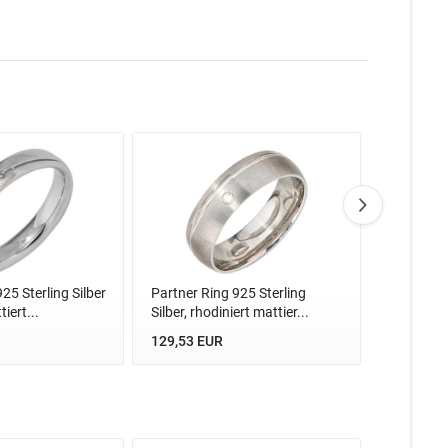
25 Sterling Silber
Partner Ring 925 Sterling
Partner Ri
iert...
Silber, rhodiniert mattier...
rhodiniert
129,53 EUR
62,24 EU