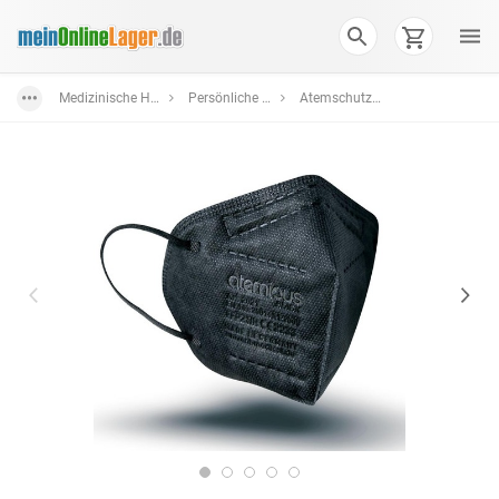
Medizinische Hilfsmittel
Persönliche Schutzausrüstung
Atemschutzmasken