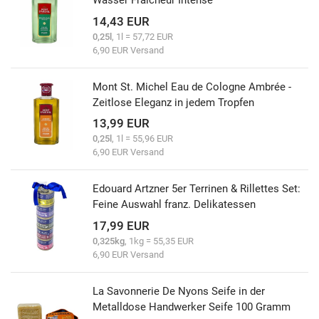
Wasser Fraicheur Intense
14,43 EUR
0,25l
, 1l = 57,72 EUR
6,90 EUR Versand
Mont St. Michel Eau de Cologne Ambrée -
Zeitlose Eleganz in jedem Tropfen
13,99 EUR
0,25l
, 1l = 55,96 EUR
6,90 EUR Versand
Edouard Artzner 5er Terrinen & Rillettes Set:
Feine Auswahl franz. Delikatessen
17,99 EUR
0,325kg
, 1kg = 55,35 EUR
6,90 EUR Versand
La Savonnerie De Nyons Seife in der
Metalldose Handwerker Seife 100 Gramm