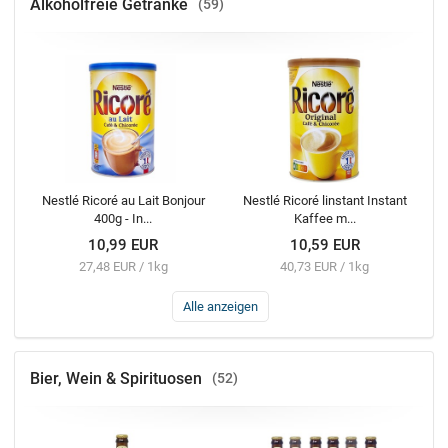
Alkoholfreie Getränke
59
Nestlé Ricoré au Lait Bonjour
Nestlé Ricoré linstant Instant
400g - In...
Kaffee m...
10,99 EUR
10,59 EUR
27,48 EUR / 1kg
40,73 EUR / 1kg
Alle anzeigen
Bier, Wein & Spirituosen
52