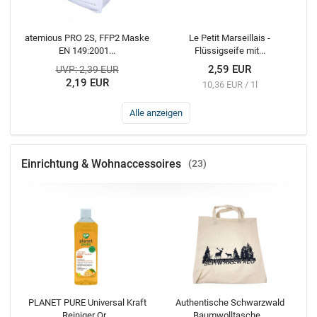
atemious PRO 2S, FFP2 Maske
Le Petit Marseillais -
EN 149:2001...
Flüssigseife mit...
2,59 EUR
UVP: 2,39 EUR
2,19 EUR
10,36 EUR / 1l
Alle anzeigen
Einrichtung & Wohnaccessoires
23
PLANET PURE Universal Kraft
Authentische Schwarzwald
Reiniger Or...
Baumwolltasche...