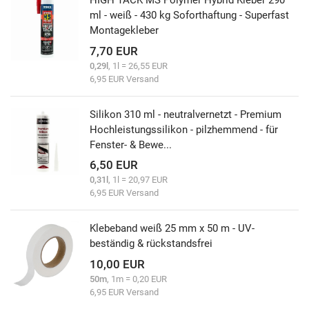
HIGH TACK MS Polymer Hybrid Kleber 290
ml - weiß - 430 kg Soforthaftung - Superfast
Montagekleber
7,70 EUR
0,29l
, 1l = 26,55 EUR
6,95 EUR Versand
Silikon 310 ml - neutralvernetzt - Premium
Hochleistungssilikon - pilzhemmend - für
Fenster- & Bewe...
6,50 EUR
0,31l
, 1l = 20,97 EUR
6,95 EUR Versand
Klebeband weiß 25 mm x 50 m - UV-
beständig & rückstandsfrei
10,00 EUR
50m
, 1m = 0,20 EUR
6,95 EUR Versand