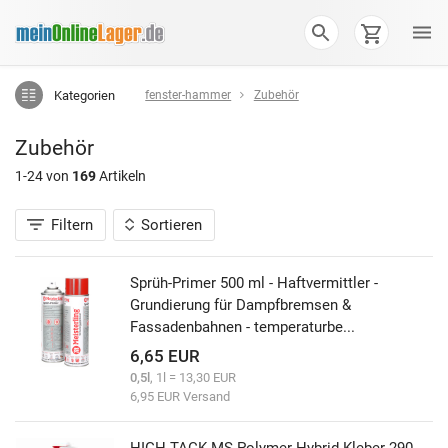
Kategorien
fenster-hammer
Zubehör
Zubehör
1-24 von
169
Artikeln
Filtern
Sortieren
Sprüh-Primer 500 ml - Haftvermittler -
Grundierung für Dampfbremsen &
Fassadenbahnen - temperaturbe...
6,65 EUR
0,5l
, 1l = 13,30 EUR
6,95 EUR Versand