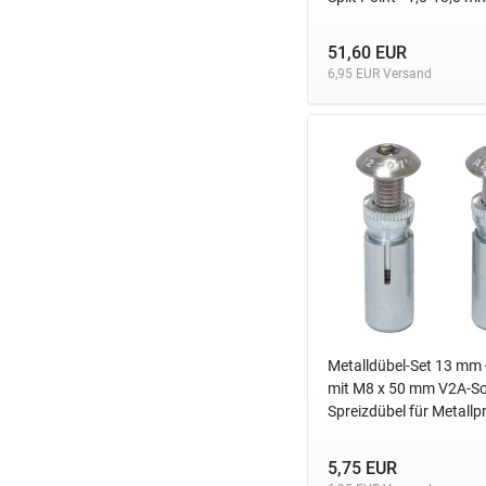
Medid
Meisterling
51,60 EUR
Pica
6,95 EUR Versand
Rhodius
SCREW REBEL
Soudal NV Deutschland
Ulith
Wera
Würth
Metalldübel-Set 13 mm -
mit M8 x 50 mm V2A-Sc
Spreizdübel für Metallpr
5,75 EUR