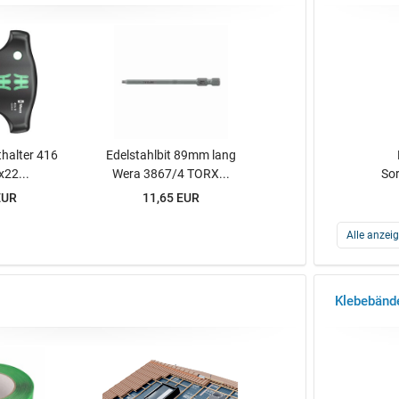
thalter 416
Edelstahlbit 89mm lang
x22...
Wera 3867/4 TORX...
Sor
EUR
11,65 EUR
Alle anzei
Klebebänd