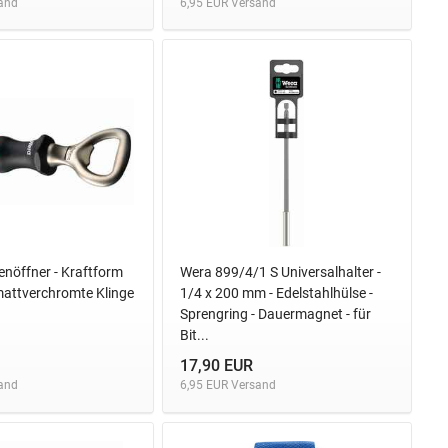
and
6,95 EUR Versand
nöffner - Kraftform
Wera 899/4/1 S Universalhalter -
 mattverchromte Klinge
1/4 x 200 mm - Edelstahlhülse -
Sprengring - Dauermagnet - für
Bit...
17,90 EUR
and
6,95 EUR Versand