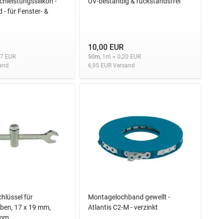
leistungssilikon -
UV-beständig & rückstandsfrei
- für Fenster- &
10,00 EUR
,97 EUR
50m
, 1m = 0,20 EUR
and
6,95 EUR Versand
hlüssel für
Montagelochband gewellt -
ben, 17 x 19 mm,
Atlantis C2-M - verzinkt
 mm