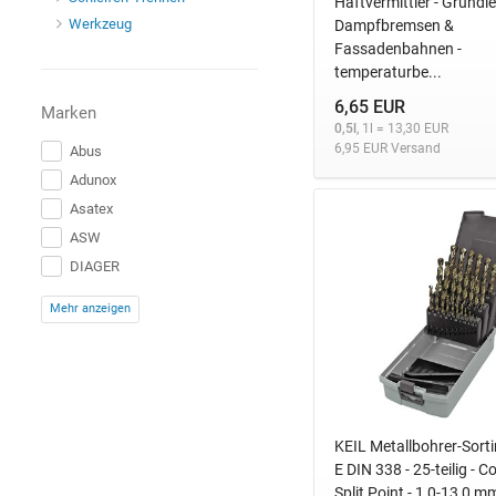
Haftvermittler - Grundi
Werkzeug
Dampfbremsen &
Fassadenbahnen -
temperaturbe...
6,65 EUR
Marken
0,5l
, 1l = 13,30 EUR
6,95 EUR Versand
Abus
Adunox
Asatex
ASW
DIAGER
FAMAG-Werkzeugfabrik GmbH & Co. KG
Mehr anzeigen
Heicko
Heller Slice GmbH
Index
INTRA-TEC
KEIL
KEIL Metallbohrer-Sort
Klimas Sp
E DIN 338 - 25-teilig - Co
Split Point - 1,0-13,0 m