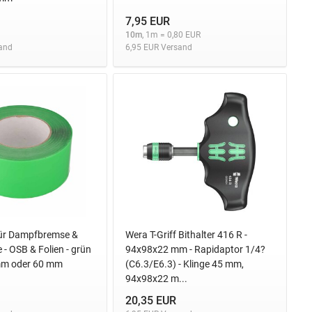
7,95 EUR
10m
, 1m = 0,80 EUR
and
6,95 EUR Versand
ür Dampfbremse &
Wera T-Griff Bithalter 416 R -
- OSB & Folien - grün
94x98x22 mm - Rapidaptor 1/4?
 mm oder 60 mm
(C6.3/E6.3) - Klinge 45 mm,
94x98x22 m...
20,35 EUR