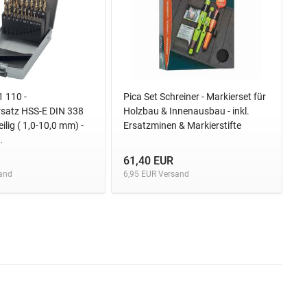
 110 -
Pica Set Schreiner - Markierset für
rsatz HSS-E DIN 338
Holzbau & Innenausbau - inkl.
eilig ( 1,0-10,0 mm) -
Ersatzminen & Markierstifte
.
61,40 EUR
and
6,95 EUR Versand