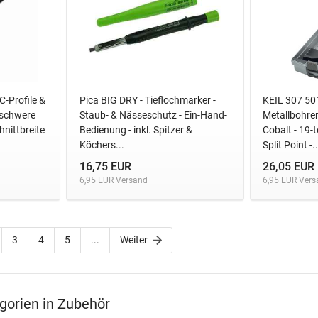
C-Profile &
Pica BIG DRY - Tieflochmarker -
KEIL 307 501
 schwere
Staub- & Nässeschutz - Ein-Hand-
Metallbohre
nittbreite
Bedienung - inkl. Spitzer &
Cobalt - 19-t
Köchers...
Split Point -..
16,75 EUR
26,05 EUR
6,95 EUR Versand
6,95 EUR Vers
3
4
5
...
Weiter
gorien in Zubehör