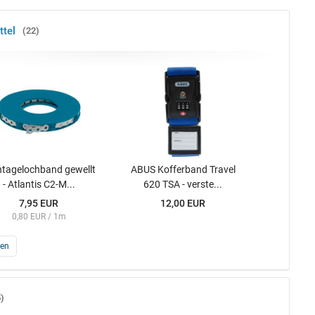
ttel
22
tagelochband gewellt
ABUS Kofferband Travel
- Atlantis C2-M...
620 TSA - verste...
7,95 EUR
12,00 EUR
0,80 EUR / 1m
gen
5