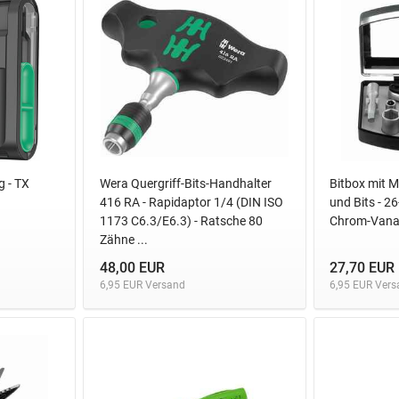
g - TX
Wera Quergriff-Bits-Handhalter
Bitbox mit M
416 RA - Rapidaptor 1/4 (DIN ISO
und Bits - 26-
1173 C6.3/E6.3) - Ratsche 80
Chrom-Van
Zähne ...
48,00 EUR
27,70 EUR
6,95 EUR Versand
6,95 EUR Vers