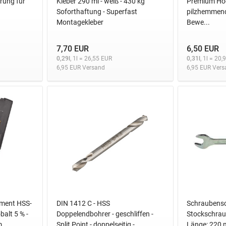
erung für
Kleber 290 ml - weiß - 430 kg
Premium Hoch
Soforthaftung - Superfast
pilzhemmend 
Montagekleber
Bewe...
7,70 EUR
6,50 EUR
0,29l
, 1l = 26,55 EUR
0,31l
, 1l = 20
6,95 EUR Versand
6,95 EUR Vers
iment HSS-
DIN 1412 C - HSS
Schraubensc
balt 5 % -
Doppelendbohrer - geschliffen -
Stockschrau
m
Split Point - doppelseitig -
Länge: 220