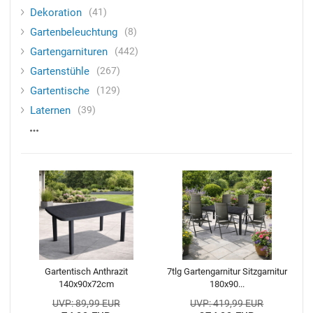
Dekoration
41
Gartenbeleuchtung
8
Gartengarnituren
442
Gartenstühle
267
Gartentische
129
Laternen
39
Gartentisch Anthrazit
7tlg Gartengarnitur Sitzgarnitur
140x90x72cm
180x90...
UVP: 89,99 EUR
UVP: 419,99 EUR