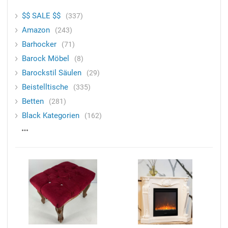
$$ SALE $$
337
Amazon
243
Barhocker
71
Barock Möbel
8
Barockstil Säulen
29
Beistelltische
335
Betten
281
Black Kategorien
162