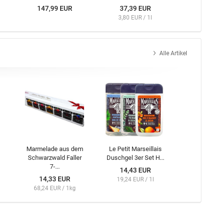
147,99 EUR
37,39 EUR
3,80 EUR / 1l
Alle Artikel
Marmelade aus dem
Le Petit Marseillais
Schwarzwald Faller
Duschgel 3er Set H...
7-...
14,43 EUR
14,33 EUR
19,24 EUR / 1l
68,24 EUR / 1kg