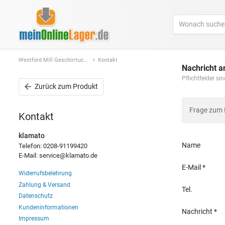
Westford Mill Geschirrtuch Trockentuch Handtuch Küche Baumwolle Haushalt W701
Kontakt
Nachricht a
Pflichtfelder s
Zurück
zum Produkt
Frage zum
Kontakt
klamato
Name
Telefon: 0208-91199420
E-Mail: service@klamato.de
E-Mail
Widerrufsbelehrung
Zahlung & Versand
Tel.
Datenschutz
Kundeninformationen
Nachricht
Impressum