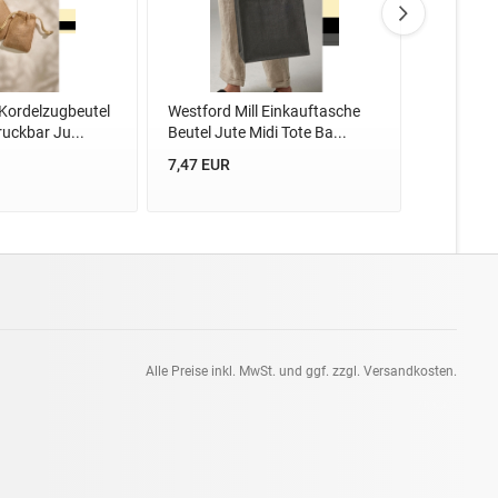
 Kordelzugbeutel
Westford Mill Einkauftasche
Westford 
uckbar Ju...
Beutel Jute Midi Tote Ba...
Accessor
bedruckb.
7,47 EUR
2,83 EUR
Alle Preise inkl. MwSt. und ggf. zzgl. Versandkosten.
pt: 0.07