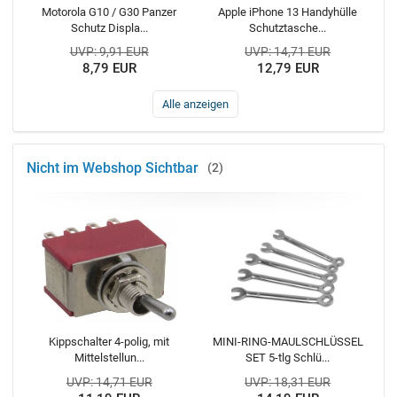
Motorola G10 / G30 Panzer
Apple iPhone 13 Handyhülle
Schutz Displa...
Schutztasche...
UVP: 9,91 EUR
UVP: 14,71 EUR
8,79 EUR
12,79 EUR
Alle anzeigen
Nicht im Webshop Sichtbar
2
Kippschalter 4-polig, mit
MINI-RING-MAULSCHLÜSSEL
Mittelstellun...
SET 5-tlg Schlü...
UVP: 14,71 EUR
UVP: 18,31 EUR