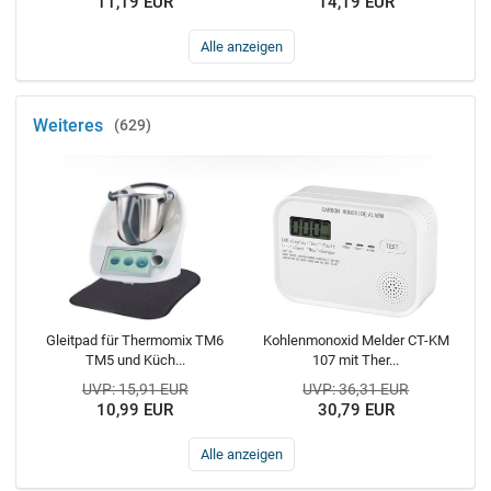
11,19 EUR
14,19 EUR
Alle anzeigen
Weiteres
629
Gleitpad für Thermomix TM6
Kohlenmonoxid Melder CT-KM
TM5 und Küch...
107 mit Ther...
UVP: 15,91 EUR
UVP: 36,31 EUR
10,99 EUR
30,79 EUR
Alle anzeigen