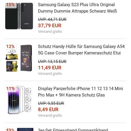
15%
Samsung Galaxy S23 Plus Ultra Original
Dummy Dummie Attrappe Schwarz Weiß
UVP: 44,71 EUR
37,79 EUR
Versand gratis
12%
Schutz Handy Hülle für Samsung Galaxy A54
5G Case Cover Bumper Kameraschutz Etui
UVP: 13,15 EUR
11,49 EUR
Versand gratis
11%
Display Panzerfolie iPhone 11 12 13 14 Mini
Pro Max + 9H Kamera Schutz Glas
UVP: 9,55 EUR
8,49 EUR
Versand gratis
13%
3er-Set Fitnessband Gymnastikband