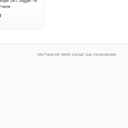
ger 2in1 Jogger - in
 Frame
R
s
Alle Preise inkl. MwSt. und ggf. zzgl. Versandkosten.
pt: 0.12