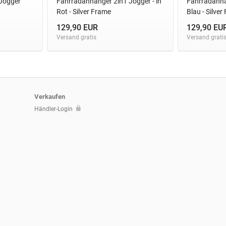
Jogger
Fahrradanhänger 2in1 Jogger - in
Fahrradanhän
Rot - Silver Frame
Blau - Silver
129,90 EUR
129,90 EU
Versand gratis
Versand grati
Verkaufen
Händler-Login