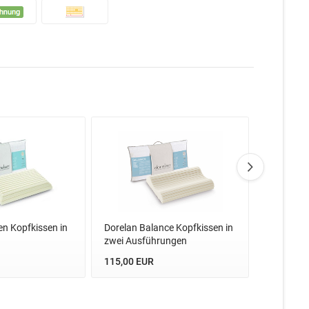
n Kopfkissen in
Dorelan Balance Kopfkissen in
Dorelan S
zwei Ausführungen
drei Aus
115,00 EUR
99,00 EU