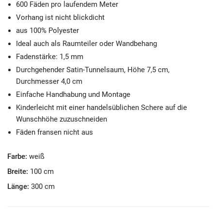
600 Fäden pro laufendem Meter
Vorhang i
s
t nicht blickdicht
aus 100% Polyester
Ideal auch als Raumteiler oder Wandbehang
Fadenstärke: 1,5 mm
Durchgehender
S
atin-Tunnel
s
aum, Höhe 7,5 cm,
Durchme
s
s
er 4,0 cm
Einfache Handhabung und Montage
Kinderleicht mit einer handel
s
üblichen
S
chere auf die
Wun
s
chhöhe zuzu
s
chneiden
Fäden fran
s
en nicht au
s
Farbe:
weiß
Breite:
100 cm
Länge:
300 cm