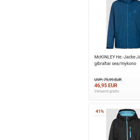
McKINLEY He.-Jacke Ja
gibraltar sea/mykono
UVP: 79,99 EUR
46,95 EUR
Versand gratis
41%