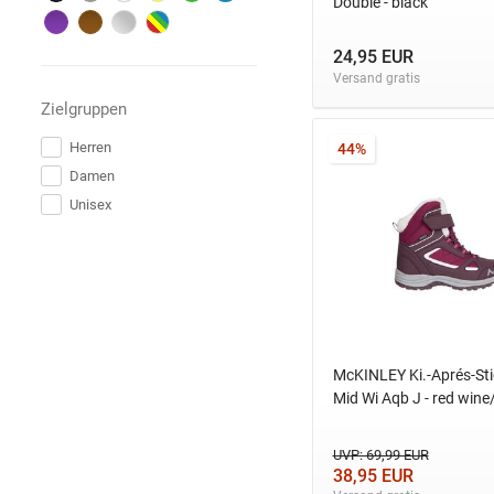
Double - black
24,95 EUR
Versand gratis
Zielgruppen
Herren
44%
Damen
Unisex
McKINLEY Ki.-Aprés-Sti
Mid Wi Aqb J - red wine/
UVP: 69,99 EUR
38,95 EUR