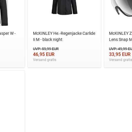
sper W -
McKINLEY He.-Regenjacke Carlide
McKINLEY Zu
Ii M - black night
Lens Snap Mi
UVP: 59,99 EUR
UVP: 49,99 E
46,95 EUR
33,95 EUR
Versand gratis
Versand grati