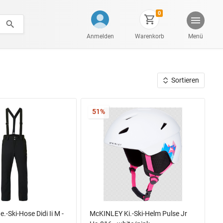
0
Anmelden
Warenkorb
Menü
Sortieren
51%
-Ski-Hose Didi Ii M -
McKINLEY Ki.-Ski-Helm Pulse Jr