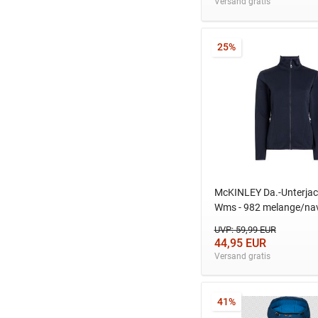
Versand gratis
25%
McKINLEY Da.-Unterjack
Wms - 982 melange/na
UVP: 59,99 EUR
44,95 EUR
Versand gratis
41%