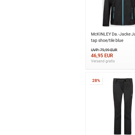
McKINLEY Da.-Jacke Ja
tap shoe/tile blue
UVP: 79,99 EUR
46,95 EUR
Versand gratis
28%