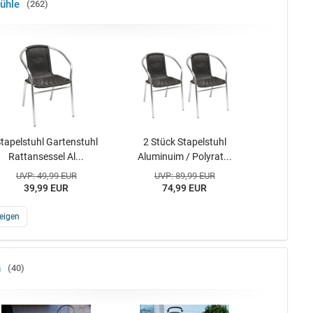
ühle
262
tapelstuhl Gartenstuhl
2 Stück Stapelstuhl
Rattansessel Al...
Aluminuim / Polyrat...
UVP: 49,99 EUR
UVP: 89,99 EUR
39,99 EUR
74,99 EUR
eigen
n
40