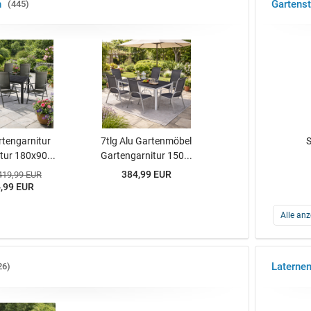
n
Gartenst
445
rtengarnitur
7tlg Alu Gartenmöbel
S
itur 180x90...
Gartengarnitur 150...
384,99 EUR
419,99 EUR
,99 EUR
Alle anz
Laterne
26