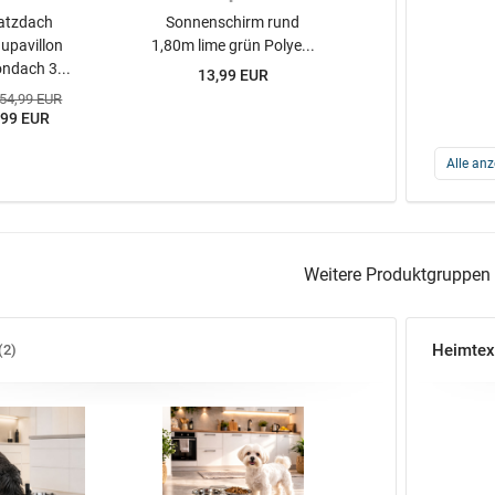
atzdach
Sonnenschirm rund
upavillon
1,80m lime grün Polye...
ondach 3...
13,99 EUR
 54,99 EUR
,99 EUR
Alle anz
Weitere Produktgruppen
Heimtext
2