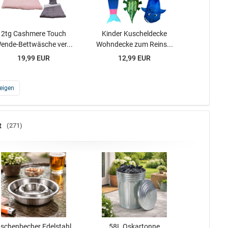
2tg Cashmere Touch
Kinder Kuscheldecke
ende-Bettwäsche ver...
Wohndecke zum Reins...
19,99 EUR
12,99 EUR
eigen
t
271
schenbecher Edelstahl
58L Oskartonne