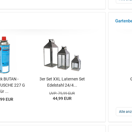
Gartenb
ck BUTAN -
3er Set XXL Laternen Set
USCHE 227 G
Edelstahl 24/4...
für ...
UVP: 79,99 EUR
44,99 EUR
,99 EUR
Alle anz