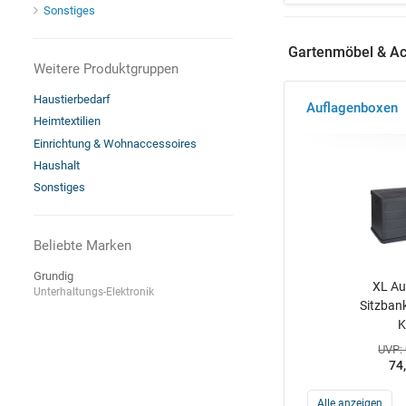
Sonstiges
Gartenmöbel & Ac
Weitere Produktgruppen
Haustierbedarf
Auflagenboxen
Heimtextilien
Einrichtung & Wohnaccessoires
Haushalt
Sonstiges
Beliebte Marken
Grundig
XL Au
Unterhaltungs-Elektronik
Sitzban
K
UVP:
74
Alle anzeigen