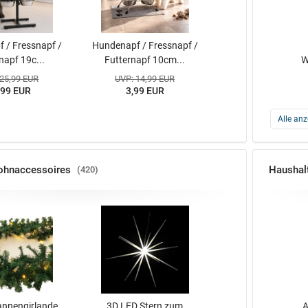
 / Fressnapf /
Hundenapf / Fressnapf /
napf 19c...
Futternapf 10cm...
W
 25,99 EUR
UVP: 14,99 EUR
,99 EUR
3,99 EUR
Alle anz
ohnaccessoires
Haushal
420
annengirlande
3D LED Stern zum
A