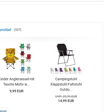
gmöbel
527
Kinder Anglersessel mit
Campingstuhl
Tasche Motiv w...
Klappstuhl Faltstuhl
Outdo...
9,99 EUR
UVP: 29,99 EUR
14,99 EUR
eigen