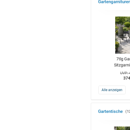
Gartengarniture
7tlg Ga
Sitzgarn
UVP: 
374
Alle anzeigen
Gartentische
1