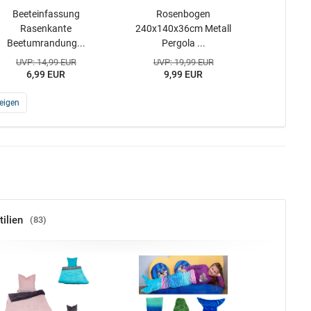
Beeteinfassung
Rosenbogen
Rasenkante
240x140x36cm Metall
Beetumrandung...
Pergola ...
UVP: 14,99 EUR
UVP: 19,99 EUR
6,99 EUR
9,99 EUR
eigen
ilien
83