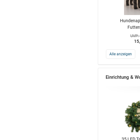
Hundenapf
Futter
UVP:
15
Alle anzeigen
Einrichtung & W
35 LED T