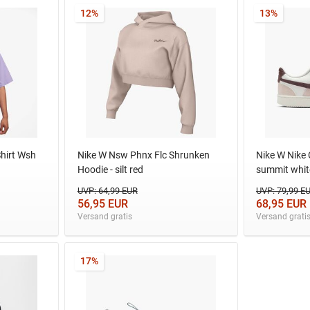
12%
13%
Shirt Wsh
Nike W Nsw Phnx Flc Shrunken
Nike W Nike 
Hoodie - silt red
summit whit
UVP: 64,99 EUR
UVP: 79,99 E
56,95 EUR
68,95 EUR
Versand gratis
Versand grati
17%