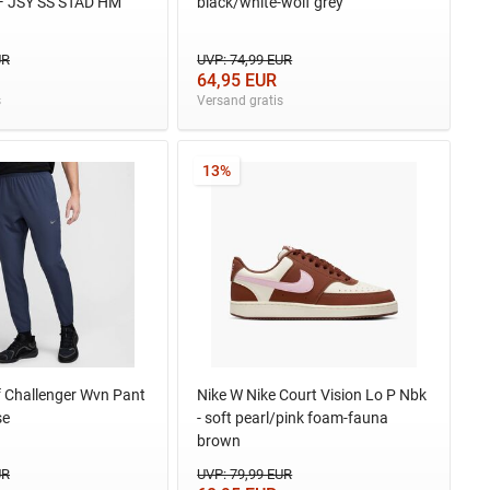
F JSY SS STAD HM
black/white-wolf grey
UR
UVP: 74,99 EUR
64,95 EUR
s
Versand gratis
13%
f Challenger Wvn Pant
Nike W Nike Court Vision Lo P Nbk
se
- soft pearl/pink foam-fauna
brown
UR
UVP: 79,99 EUR