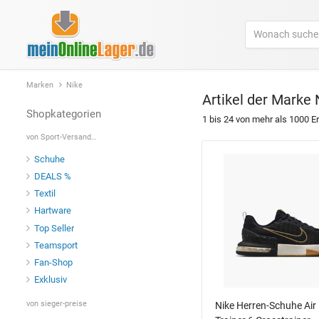
Marken
Nike
Artikel der Marke
Shopkategorien
1 bis 24 von
mehr als 1000
Er
von
Sport-Versand24
Schuhe
DEALS %
Textil
Hartware
Top Seller
Teamsport
Fan-Shop
Exklusiv
von
sieger-preise
Nike Herren-Schuhe Air