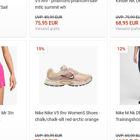
V5 Rnr - phantom/phantom-sail-
Kinder NK D
Sail
mtlc summit wh
UVP: 89,99 EUR
UVP: 79,99 E
75,95 EUR
68,95 EUR
Versand gratis
Versand grati
15%
12%
 Mr 3In
Nike Nike V5 Rnr WomenS Shoes -
Nike M Nk D
k
chalk/chalk-silt red-arctic orange
Trainingsho
UVP: 89,99 EUR
UVP: 69,99 E