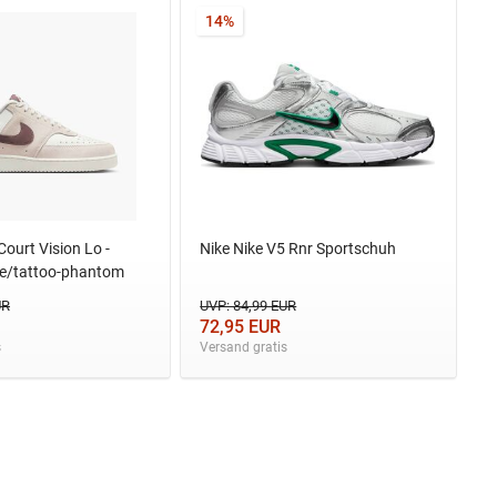
14%
Court Vision Lo -
Nike Nike V5 Rnr Sportschuh
e/tattoo-phantom
UR
UVP: 84,99 EUR
72,95 EUR
s
Versand gratis