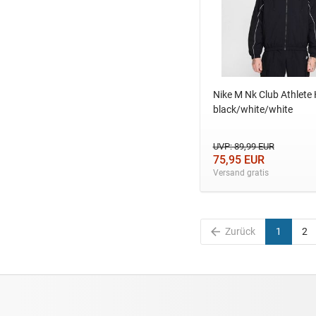
Nike M Nk Club Athlete 
black/white/white
UVP: 89,99 EUR
75,95 EUR
Versand gratis
Zurück
1
2