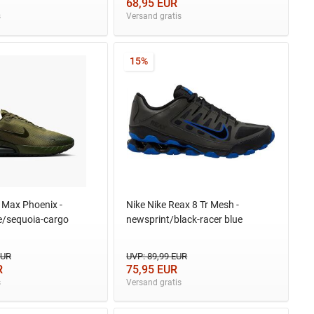
68,95 EUR
s
Versand gratis
15%
r Max Phoenix -
Nike Nike Reax 8 Tr Mesh -
e/sequoia-cargo
newsprint/black-racer blue
EUR
UVP: 89,99 EUR
R
75,95 EUR
s
Versand gratis