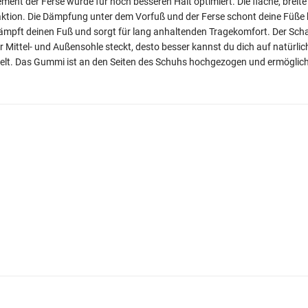
Element der Ferse wurde für noch besseren Halt optimiert. Die flache, brei
raktion. Die Dämpfung unter dem Vorfuß und der Ferse schont deine Füße 
dämpft deinen Fuß und sorgt für lang anhaltenden Tragekomfort. Der Sch
er Mittel- und Außensohle steckt, desto besser kannst du dich auf natürl
kelt. Das Gummi ist an den Seiten des Schuhs hochgezogen und ermöglicht