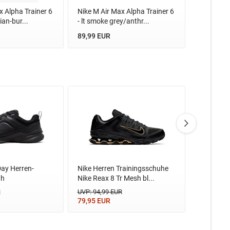
x Alpha Trainer 6
Nike M Air Max Alpha Trainer 6
Nike M Ai
ian-bur...
- lt smoke grey/anthr...
- phantom
89,99 EUR
89,99 EU
Day Herren-
Nike Herren Trainingsschuhe
Nike W Ni
uh
Nike Reax 8 Tr Mesh bl...
malt/burg
R
UVP: 94,99 EUR
UVP: 79,9
79,95 EUR
68,95 EU