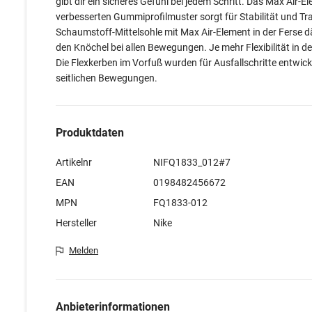
gibt dir ein sicheres Gefühl bei jedem Schritt. Das Max Air-
verbesserten Gummiprofilmuster sorgt für Stabilität und T
Schaumstoff-Mittelsohle mit Max Air-Element in der Ferse 
den Knöchel bei allen Bewegungen. Je mehr Flexibilität in d
Die Flexkerben im Vorfuß wurden für Ausfallschritte entwic
seitlichen Bewegungen.
Produktdaten
Artikelnr
NIFQ1833_012#7
EAN
0198482456672
MPN
FQ1833-012
Hersteller
Nike
Melden
Anbieterinformationen