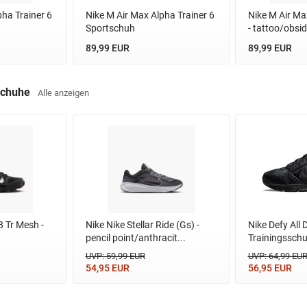
pha Trainer 6
Nike M Air Max Alpha Trainer 6
Nike M Air Ma
Sportschuh
- tattoo/obsid
89,99 EUR
89,99 EUR
-Schuhe
Alle anzeigen
8 Tr Mesh -
Nike Nike Stellar Ride (Gs) -
Nike Defy All 
pencil point/anthracit...
Trainingssch
UVP: 59,99 EUR
UVP: 64,99 EU
54,95 EUR
56,95 EUR