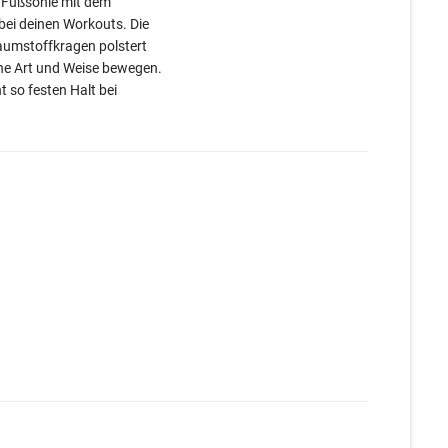
te Fußsohle mit dem
bei deinen Workouts. Die
aumstoffkragen polstert
iche Art und Weise bewegen.
 so festen Halt bei