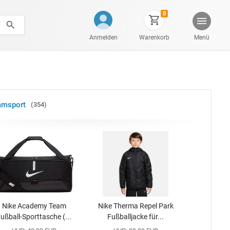
0
Anmelden
Warenkorb
Menü
amsport
354
Nike Academy Team
Nike Therma Repel Park
ußball-Sporttasche (...
Fußballjacke für...