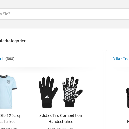
nterkategorien
rt
Nike Te
308
Dfb 125 Jsy
adidas Tiro Competition
alltrikot
Handschuhee
F