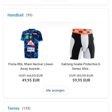
Handball
55
Puma RNL Rhein Neckar Löwen
Salming Goalie Protective E-
Away Auswär...
Series Shor...
UVP: 64,95 EUR
UVP: 89,95 EUR
49,95 EUR
59,95 EUR
Alle anzeigen
Tennis
133