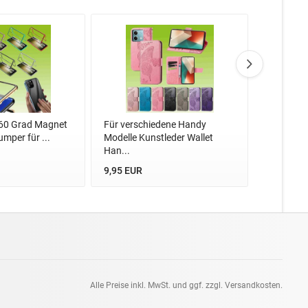
360 Grad Magnet
Für verschiedene Handy
Für Honor
mper für ...
Modelle Kunstleder Wallet
Wallet Ta
Han...
6,49 EUR
9,95 EUR
Alle Preise inkl. MwSt. und ggf. zzgl. Versandkosten.
pt: 0.11