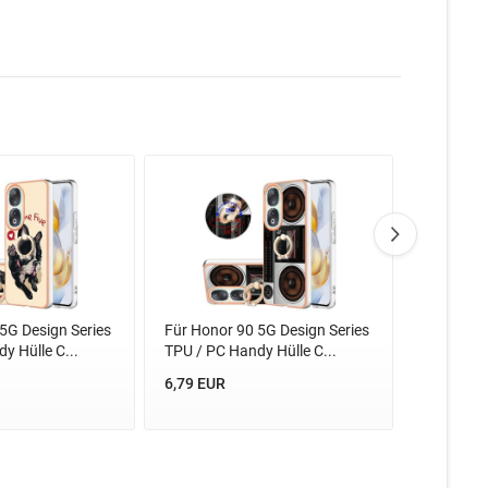
5G Design Series
Für Honor 90 5G Design Series
Für Honor
y Hülle C...
TPU / PC Handy Hülle C...
TPU / PC 
6,79 EUR
9,95 EUR