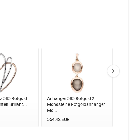
z 585 Rotgold
Anhänger 585 Rotgold 2
Anhänger
ten Brillant...
Mondsteine Rotgoldanhänger
Rotgold k
Mo...
Diamanten
554,42 EUR
314,20 E