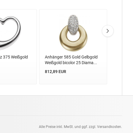
z 375 Weißgold
Anhänger 585 Gold Gelbgold
Anhänger
Weißgold bicolor 25 Diama...
Weißgold
Golda...
812,89 EUR
78,94 EU
Alle Preise inkl. MwSt. und ggf. zzgl. Versandkosten.