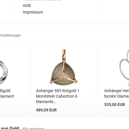
AGB
Impressum
Empfehlungen
ißgold
Anhänger 585 Rotgold 1
Anhänger Her
 Diamant
Mondstein Cabochon 6
bicolor Diaman
Diamante...
535,00 EUR
489,09 EUR
r aus Gold
Alle anzeigen