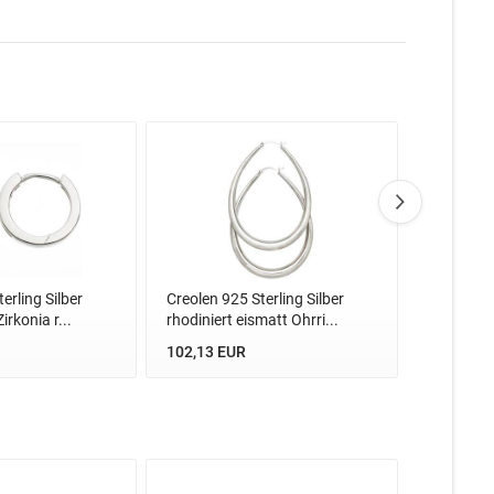
erling Silber
Creolen 925 Sterling Silber
Creolen 92
irkonia r...
rhodiniert eismatt Ohrri...
rhodiniert
102,13 EUR
81,81 EU