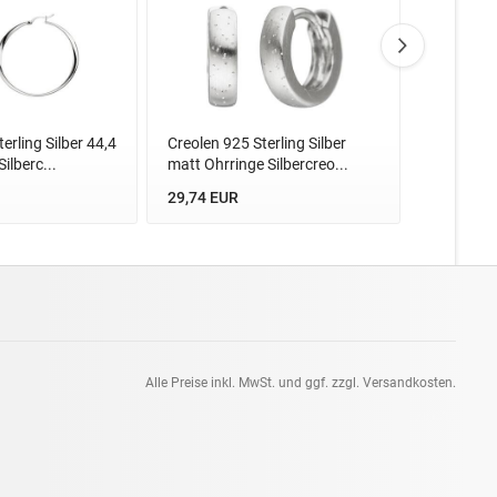
erling Silber 44,4
Creolen 925 Sterling Silber
Creolen r
ilberc...
matt Ohrringe Silbercreo...
Silber bic
29,74 EUR
84,82 EU
Alle Preise inkl. MwSt. und ggf. zzgl. Versandkosten.
pt: 0.17