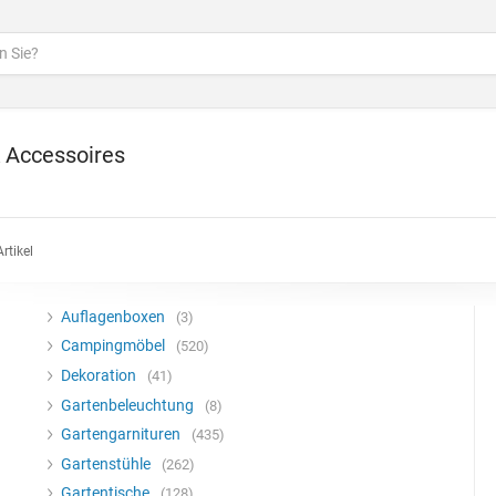
 Accessoires
rtikel
Auflagenboxen
3
Campingmöbel
520
Dekoration
41
Gartenbeleuchtung
8
Gartengarnituren
435
Gartenstühle
262
Gartentische
128